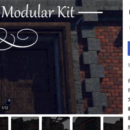
1
/
12