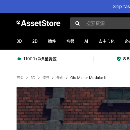
Ship fa
搜索资源
3D
2D
AI
插件
音频
去中心化
必
11000+款
5星资源
8.
首页
3D
道具
外观
Old Manor Modular Kit
当前幻灯片：1 / 12