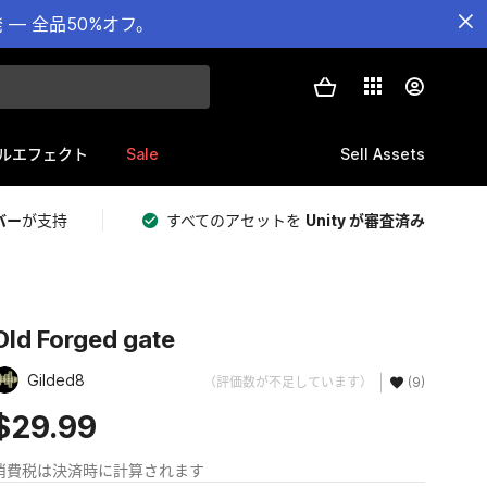
— 全品50%オフ。
Sale
Sell Assets
ルエフェクト
バー
が支持
すべてのアセットを
Unity が審査済み
Old Forged gate
Gilded8
（評価数が不足しています）
(9)
$29.99
消費税は決済時に計算されます