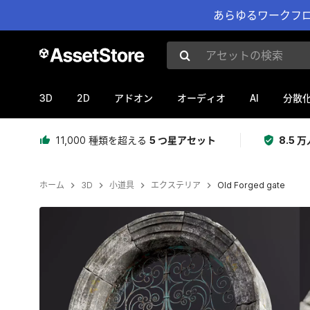
あらゆるワークフロ
アセットの検索
3D
2D
AI
アドオン
オーディオ
分散
11,000 種類を超える
5 つ星アセット
8.5
ホーム
3D
小道具
エクステリア
Old Forged gate
現在のスライド：1 / 30