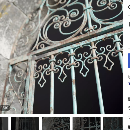
1
/
30