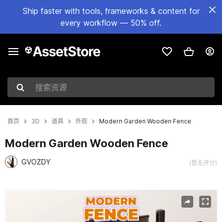
Ship faster with tools, frameworks & content for
every workflow — 50% off.
搜索资源
首页
3D
道具
外观
Modern Garden Wooden Fence
Modern Garden Wooden Fence
GVOZDY
(暂无评分)
当前幻灯片：1 / 4