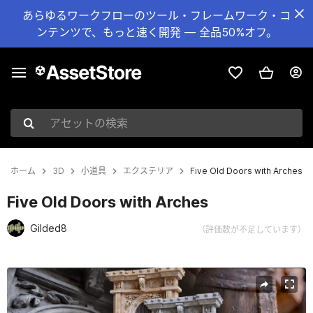
あらゆるワークフローのツール・フレームワーク・コ
ンテンツで、もっと速く開発 — 全品50%オフ。
アセットの検索
ホーム
3D
小道具
エクステリア
Five Old Doors with Arches
Five Old Doors with Arches
Gilded8
（評価数が不足しています）
現在のスライド：1 / 60