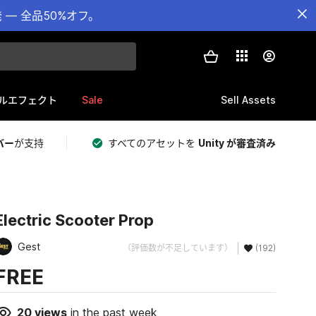
— 全品50%オフ。
Sale
Sell Assets
ルエフェクト
バー
が支持
すべてのアセットを
Unity が審査済み
Electric Scooter Prop
Gest
（評価数が不足しています）
(192)
FREE
20
views
in the past week