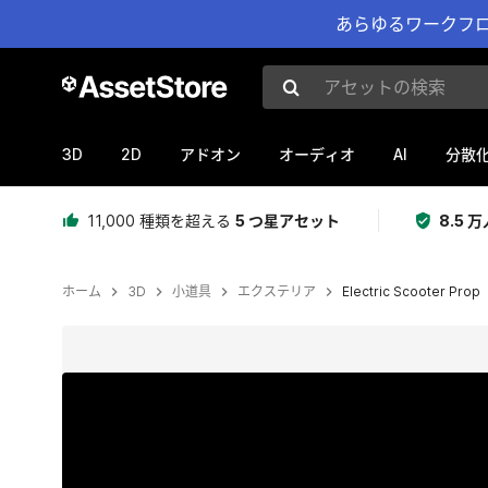
あらゆるワークフロ
アセットの検索
3D
2D
AI
アドオン
オーディオ
分散
11,000 種類を超える
5 つ星アセット
8.5
ホーム
3D
小道具
エクステリア
Electric Scooter Prop
現在のスライド：1 / 6