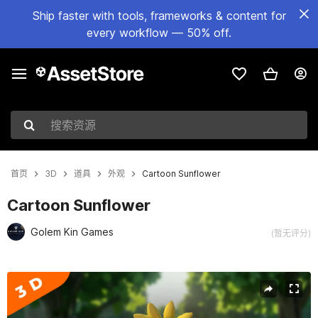
Ship faster with tools, frameworks & content for
every workflow — 50% off.
搜索资源
首页
3D
道具
外观
Cartoon Sunflower
Cartoon Sunflower
Golem Kin Games
(暂无评分)
当前幻灯片：1 / 5