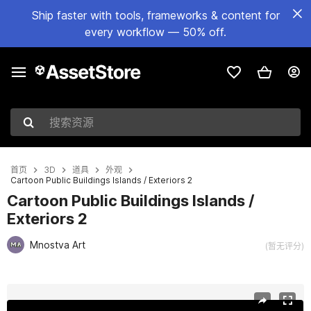
Ship faster with tools, frameworks & content for
every workflow — 50% off.
搜索资源
首页
3D
道具
外观
Cartoon Public Buildings Islands / Exteriors 2
Cartoon Public Buildings Islands /
Exteriors 2
Mnostva Art
(暂无评分)
当前幻灯片：1 / 20