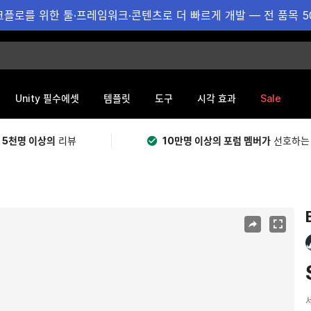
플로를 위한 툴·프레임워크·콘텐츠로 더 빠르게 개발 — 전 품목 5
Sale
Unity 필수에셋
템플릿
도구
시각 효과
 5천명 이상의
리뷰
10만명 이상의 포럼 멤버가
선호하는