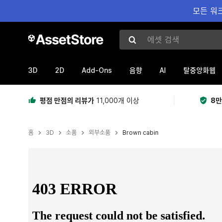
모든 워크
에셋 검색
3D
2D
Add-Ons
AI
음향
탈중앙화웹
평점 만점의 리뷰가
11,000개 이상
8만
홈
3D
소품
외부소품
Brown cabin
현재 슬라이드: 1 / 10