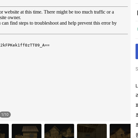
S
L
1
/
10