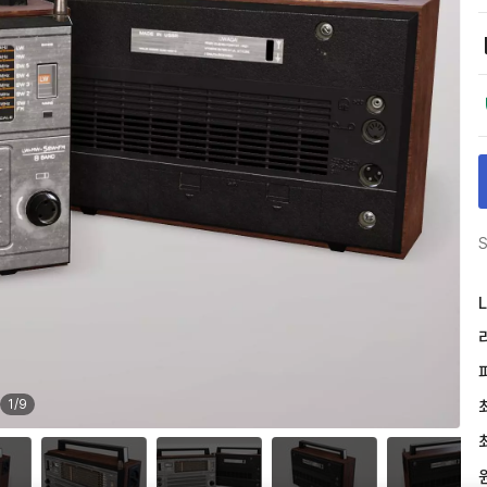
S
L
1
/
9