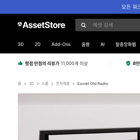
모든 워크
에셋 검색
3D
2D
Add-Ons
AI
음향
탈중앙화웹
평점 만점의 리뷰가
11,000개 이상
8만
홈
3D
소품
전자제품
Soviet Old Radio
현재 슬라이드: 1 / 9