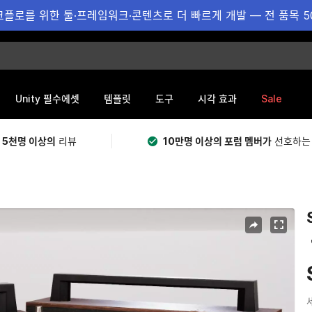
플로를 위한 툴·프레임워크·콘텐츠로 더 빠르게 개발 — 전 품목 5
Sale
Unity 필수에셋
템플릿
도구
시각 효과
 5천명 이상의
리뷰
10만명 이상의 포럼 멤버가
선호하는