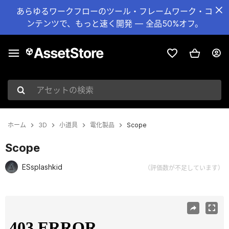
あらゆるワークフローのツール・フレームワーク・コ
ンテンツで、もっと速く開発 — 全品50%オフ。
アセットの検索
ホーム
3D
小道具
電化製品
Scope
Scope
ESsplashkid
（評価数が不足しています）
現在のスライド：1 / 12