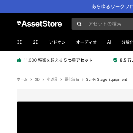
あらゆるワークフロ
アセットの検索
3D
2D
AI
アドオン
オーディオ
分散
11,000 種類を超える
5 つ星アセット
8.5
ホーム
3D
小道具
電化製品
Sci-Fi Stage Equipment
現在のスライド：1 / 15