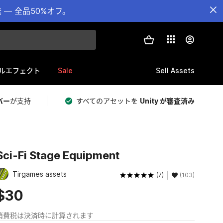
— 全品50%オフ。
Sale
Sell Assets
ルエフェクト
バー
が支持
すべてのアセットを
Unity が審査済み
Sci-Fi Stage Equipment
Tirgames assets
(7)
(103)
$30
消費税は決済時に計算されます