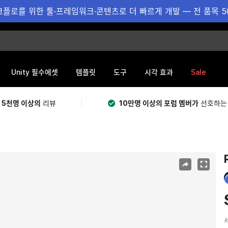
플로를 위한 툴·프레임워크·콘텐츠로 더 빠르게 개발 — 전 품목 5
Sale
Unity 필수에셋
템플릿
도구
시각 효과
 5천명 이상의
리뷰
10만명 이상의 포럼 멤버가
선호하는