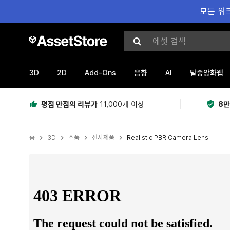
모든 워크
에셋 검색
3D
2D
Add-Ons
AI
음향
탈중앙화웹
평점 만점의 리뷰가
11,000개 이상
8만
홈
3D
소품
전자제품
Realistic PBR Camera Lens
현재 슬라이드: 1 / 11