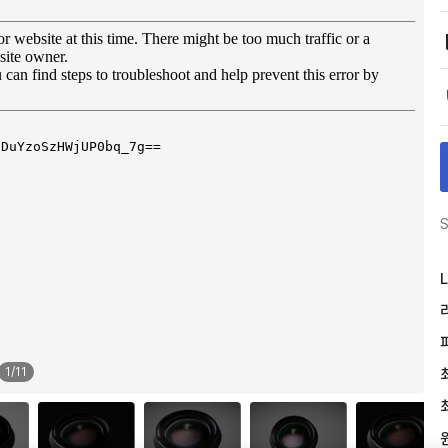
S
L
1
/
11