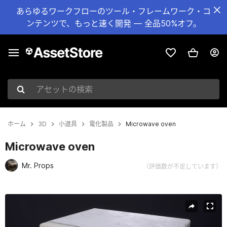
あらゆるワークフローのツール・フレームワーク・コ
ンテンツで、もっと速く開発 — 全品50%オフ。
アセットの検索
ホーム
3D
小道具
電化製品
Microwave oven
Microwave oven
Mr. Props
（評価数が不足しています）
現在のスライド：1 / 13