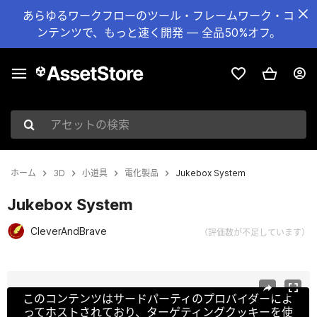
あらゆるワークフローのツール・フレームワーク・コ
ンテンツで、もっと速く開発 — 全品50%オフ。
アセットの検索
ホーム
3D
小道具
電化製品
Jukebox System
Jukebox System
CleverAndBrave
（評価数が不足しています）
現在のスライド：1 / 2
このコンテンツはサードパーティのプロバイダーによ
ってホストされており、ターゲティングクッキーを使