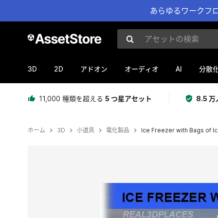
あらゆるワークフロ
アセットの検索
3D
2D
AI
アドオン
オーディオ
分散
11,000 種類を超える
5 つ星アセット
8.5
ホーム
3D
小道具
電化製品
Ice Freezer with Bags of I
現在のスライド：1 / 5