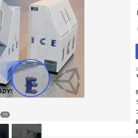
1
/
5