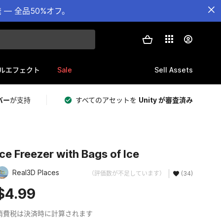
— 全品50%オフ。
Sale
Sell Assets
ルエフェクト
バー
が支持
すべてのアセットを
Unity が審査済み
Ice Freezer with Bags of Ice
Real3D Places
（評価数が不足しています）
(34)
$4.99
消費税は決済時に計算されます