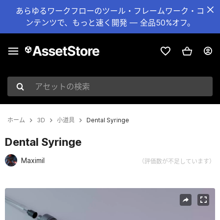
あらゆるワークフローのツール・フレームワーク・コ
ンテンツで、もっと速く開発 — 全品50%オフ。
アセットの検索
ホーム
3D
小道具
Dental Syringe
Dental Syringe
Maximil
（評価数が不足しています）
現在のスライド：1 / 4