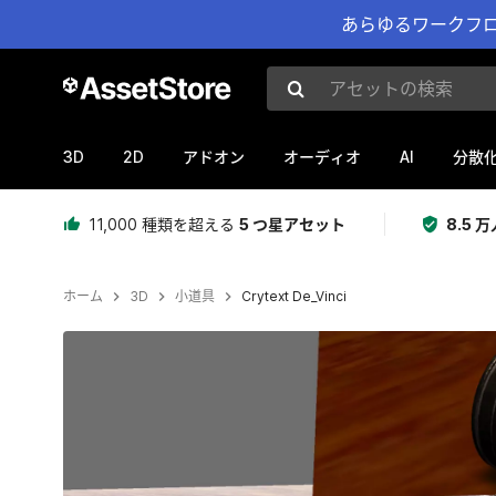
あらゆるワークフロ
アセットの検索
3D
2D
AI
アドオン
オーディオ
分散
11,000 種類を超える
5 つ星アセット
8.5
ホーム
3D
小道具
Crytext De_Vinci
現在のスライド：1 / 3