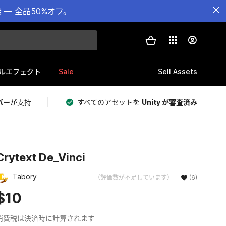
— 全品50%オフ。
Sale
Sell Assets
ルエフェクト
バー
が支持
すべてのアセットを
Unity が審査済み
Crytext De_Vinci
Tabory
（評価数が不足しています）
(6)
$10
消費税は決済時に計算されます