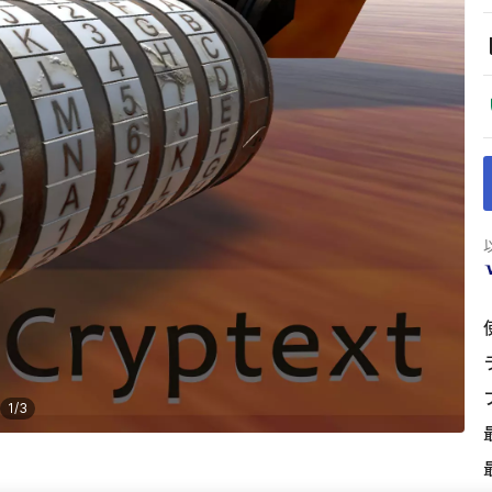
1
/
3