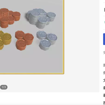
1
/
3