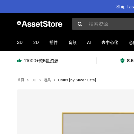
Ship fa
搜索资源
3D
2D
AI
插件
音频
去中心化
必
11000+款
5星资源
8.
首页
3D
道具
Coins [by Silver Cats]
当前幻灯片：1 / 3