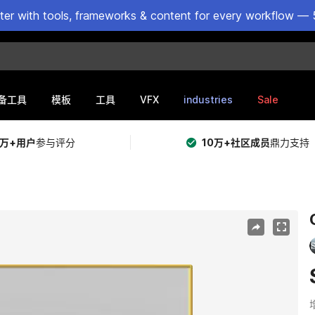
ster with tools, frameworks & content for every workflow — 
VFX
industries
Sale
备工具
模板
工具
5万+用户
参与评分
10万+社区成员
鼎力支持