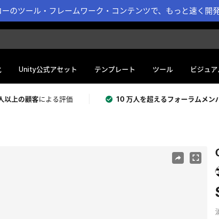
ーのツール・フレームワーク・コンテンツで、もっと速く開発 
化
Unity公式アセット
テンプレート
ツール
ビジュア
 万人以上の顧客
による評価
10 万人を超えるフォーラムメン