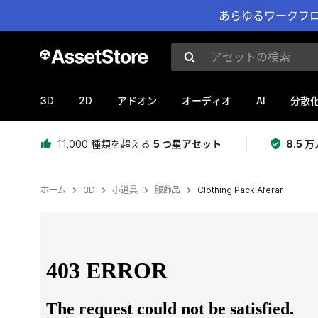
あらゆるワークフロ
アセットの検索
3D
2D
AI
アドオン
オーディオ
分散
11,000 種類を超える
5 つ星アセット
8.5
ホーム
3D
小道具
服飾品
Clothing Pack Aferar
現在のスライド：1 / 6