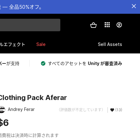
— 全品50%オフ。
Sale
Sell Assets
ルエフェクト
バー
が支持
すべてのアセットを
Unity が審査済み
Clothing Pack Aferar
Andrey Ferar
（評価数が不足しています）
(13)
$6
消費税は決済時に計算されます