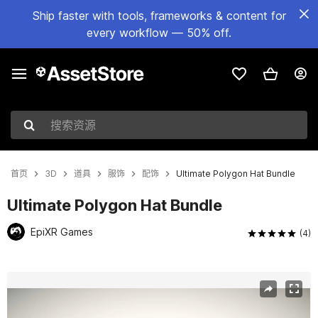
Ship faster with tools, frameworks & content for
every workflow — 50% off.
搜索资源
首页
3D
道具
服饰
配饰
Ultimate Polygon Hat Bundle
Ultimate Polygon Hat Bundle
EpiXR Games
(4)
当前幻灯片：1 / 11