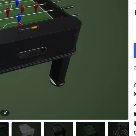
1
/
8