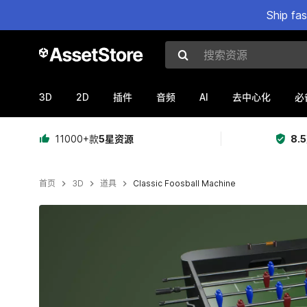
Ship fa
搜索资源
3D
2D
AI
插件
音频
去中心化
必
11000+款
5星资源
8.
首页
3D
道具
Classic Foosball Machine
当前幻灯片：1 / 8