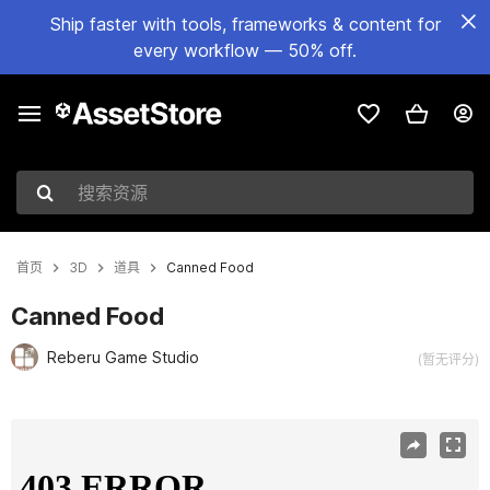
Ship faster with tools, frameworks & content for
every workflow — 50% off.
搜索资源
首页
3D
道具
Canned Food
Canned Food
Reberu Game Studio
(暂无评分)
当前幻灯片：1 / 17