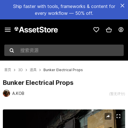
Ship faster with tools, frameworks & content for
every workflow — 50% off.
搜索资源
首页
3D
道具
Bunker Electrical Props
Bunker Electrical Props
A.KOB
(暂无评分)
当前幻灯片：1 / 6