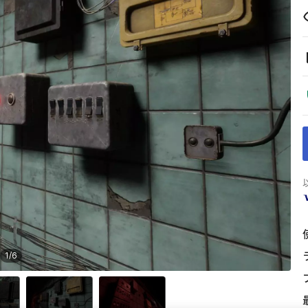
1
/
6