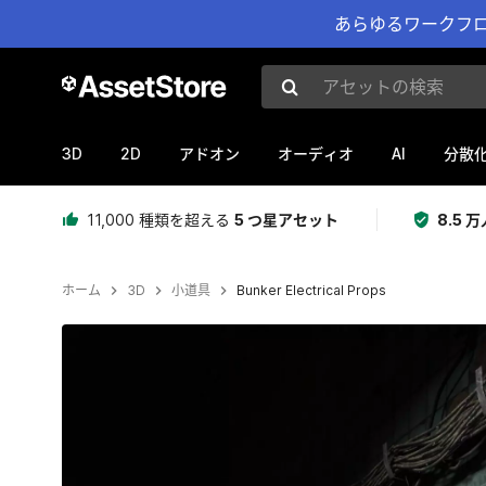
あらゆるワークフロ
アセットの検索
3D
2D
AI
アドオン
オーディオ
分散
11,000 種類を超える
5 つ星アセット
8.5
ホーム
3D
小道具
Bunker Electrical Props
現在のスライド：1 / 6