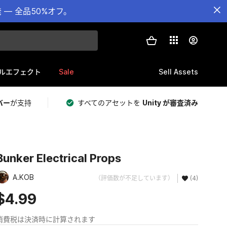
— 全品50%オフ。
Sale
Sell Assets
ルエフェクト
バー
が支持
すべてのアセットを
Unity が審査済み
Bunker Electrical Props
A.KOB
（評価数が不足しています）
(4)
$4.99
消費税は決済時に計算されます