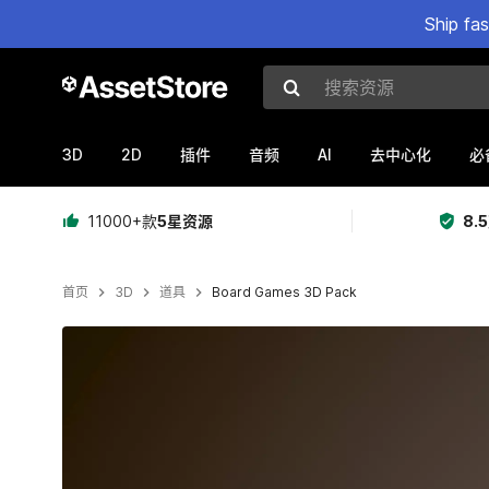
Ship fa
搜索资源
3D
2D
AI
插件
音频
去中心化
必
11000+款
5星资源
8.
首页
3D
道具
Board Games 3D Pack
当前幻灯片：1 / 10