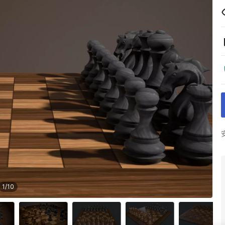
1
/
10