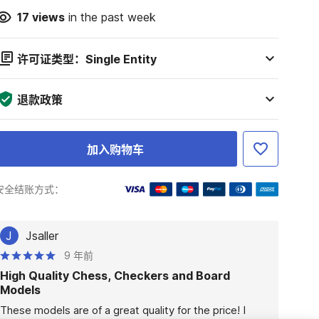
17
views
in the past week
许可证类型：Single Entity
退款政策
加入购物车
安全结账方式：
J
Jsaller
9 年前
High Quality Chess, Checkers and Board
Models
These models are of a great quality for the price! I 