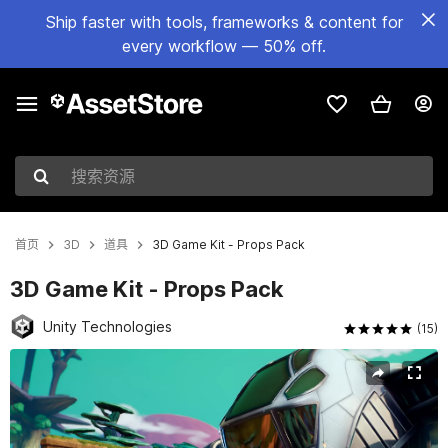
Ship faster with tools, frameworks & content for
every workflow — 50% off.
搜索资源
首页
3D
道具
3D Game Kit - Props Pack
3D Game Kit - Props Pack
Unity Technologies
(15)
当前幻灯片：1 / 4