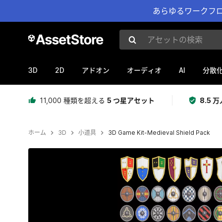
あらゆるワークフロ
アセットの検索
3D
2D
AI
アドオン
オーディオ
分散
11,000 種類を超える
5 つ星アセット
8.5
ホーム
3D
小道具
3D Game Kit-Medieval Shield Pack
現在のスライド：1 / 8