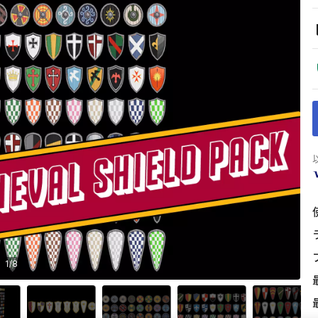
1
/
8