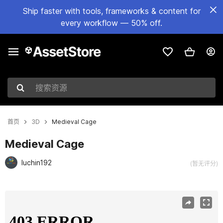
Ship faster with tools, frameworks & content for
every workflow — 50% off.
搜索资源
首页
3D
Medieval Cage
Medieval Cage
luchin192
(暂无评分)
当前幻灯片：1 / 6