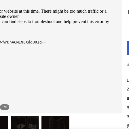
S
L
1
/
6