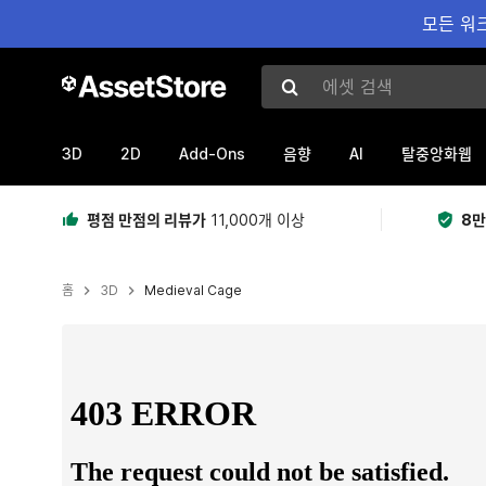
모든 워크
에셋 검색
3D
2D
Add-Ons
AI
음향
탈중앙화웹
평점 만점의 리뷰가
11,000개 이상
8만
홈
3D
Medieval Cage
현재 슬라이드: 1 / 6