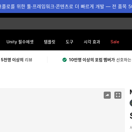
플로를 위한 툴·프레임워크·콘텐츠로 더 빠르게 개발 — 전 품목 5
Sale
Unity 필수에셋
템플릿
도구
시각 효과
 5천명 이상의
리뷰
10만명 이상의 포럼 멤버가
선호하는