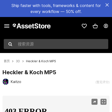
Ship faster with tools, frameworks & content for
every workflow — 50% off.
搜索资源
首页
3D
Heckler & Koch MP5
Heckler & Koch MP5
Kaitzo
(暂无评分)
当前幻灯片：1 / 9