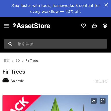
Ship faster with tools, frameworks & content for
every workflow — 50% off.
搜索资源
首页
3D
Fir Trees
Fir Trees
Saintpix
(暂无评分)
当前幻灯片：1 / 20