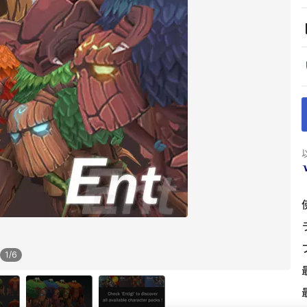
1
/
6