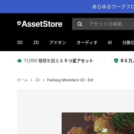
あらゆるワークフロ
アセットの検索
3D
2D
AI
アドオン
オーディオ
分散
11,000 種類を超える
5 つ星アセット
8.5
ホーム
3D
Fantasy Monsters V2 - Ent
現在のスライド：1 / 6