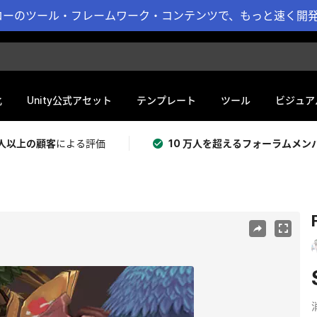
ーのツール・フレームワーク・コンテンツで、もっと速く開発 
化
Unity公式アセット
テンプレート
ツール
ビジュア
 万人以上の顧客
による評価
10 万人を超えるフォーラムメン