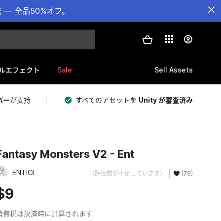
— 全品50%オフ。
Sale
Sell Assets
ルエフェクト
バー
が支持
すべてのアセットを
Unity が審査済み
Fantasy Monsters V2 - Ent
ENTIGI
（評価数が不足しています）
(79)
$9
消費税は決済時に計算されます