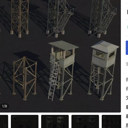
1
/
8