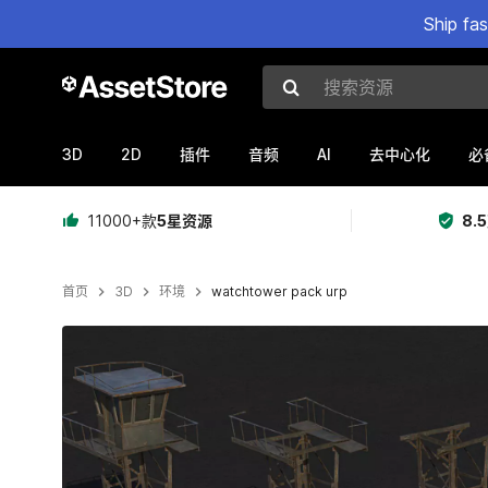
Ship fa
搜索资源
3D
2D
AI
插件
音频
去中心化
必
11000+款
5星资源
8.
首页
3D
环境
watchtower pack urp
当前幻灯片：1 / 8