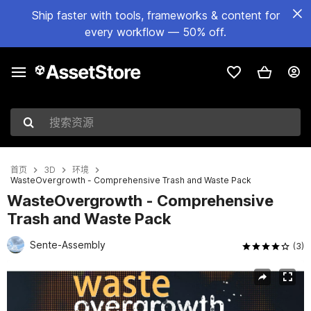
Ship faster with tools, frameworks & content for
every workflow — 50% off.
搜索资源
首页
3D
环境
WasteOvergrowth - Comprehensive Trash and Waste Pack
WasteOvergrowth - Comprehensive
Trash and Waste Pack
Sente-Assembly
(3)
当前幻灯片：1 / 11