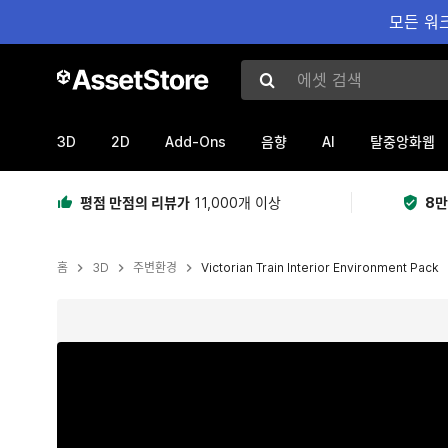
모든 워크
에셋 검색
3D
2D
Add-Ons
AI
음향
탈중앙화웹
평점 만점의 리뷰가
11,000개 이상
8만
홈
3D
주변환경
Victorian Train Interior Environment Pack
현재 슬라이드: 1 / 14