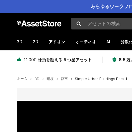
あらゆるワークフロ
アセットの検索
3D
2D
AI
アドオン
オーディオ
分散
11,000 種類を超える
5 つ星アセット
8.5
ホーム
3D
環境
都市
Simple Urban Buildings Pack 1
現在のスライド：1 / 7