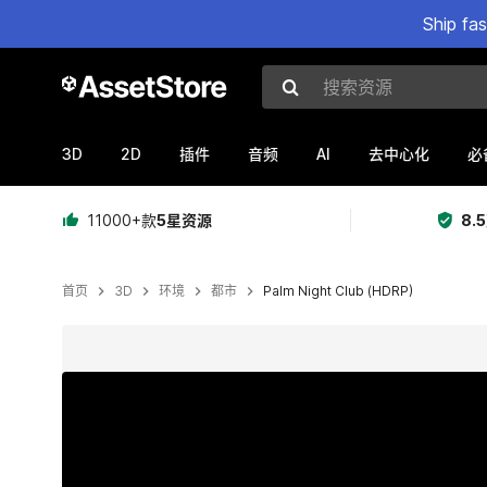
Ship fa
搜索资源
3D
2D
AI
插件
音频
去中心化
必
11000+款
5星资源
8.
首页
3D
环境
都市
Palm Night Club (HDRP)
当前幻灯片：1 / 14