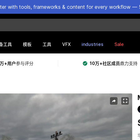
ster with tools, frameworks & content for every workflow — 
VFX
industries
Sale
备工具
模板
工具
5万+用户
参与评分
10万+社区成员
鼎力支持