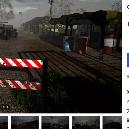
1
/
13