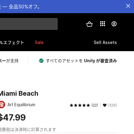
— 全品50%オフ。
Sale
Sell Assets
ルエフェクト
バー
が支持
すべてのアセットを
Unity が審査済み
Miami Beach
Art Equilibrium
(22)
(326)
$47.99
消費税は決済時に計算されます