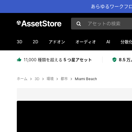
あらゆるワークフロ
アセットの検索
3D
2D
AI
アドオン
オーディオ
分散
11,000 種類を超える
5 つ星アセット
8.5
ホーム
3D
環境
都市
Miami Beach
現在のスライド：1 / 22