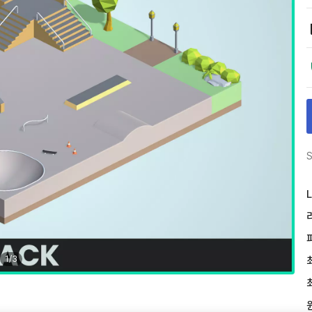
S
L
1
/
3