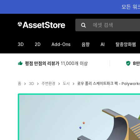
모든 워크
에셋 검색
3D
2D
Add-Ons
AI
음향
탈중앙화웹
평점 만점의 리뷰가
11,000개 이상
8만
홈
3D
주변환경
도시
로우 폴리 스케이트파크 팩 - Polywork
현재 슬라이드: 1 / 3