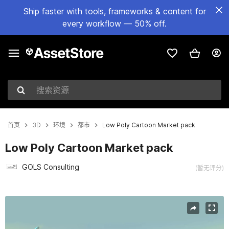
Ship faster with tools, frameworks & content for
every workflow — 50% off.
搜索资源
首页
3D
环境
都市
Low Poly Cartoon Market pack
Low Poly Cartoon Market pack
GOLS Consulting
(暂无评分)
当前幻灯片：1 / 6