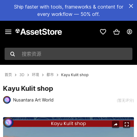
Ship faster with tools, frameworks & content for
every workflow — 50% off.
搜索资源
首页
3D
环境
都市
Kayu Kulit shop
Kayu Kulit shop
Nusantara Art World
(暂无评分)
当前幻灯片：1 / 6