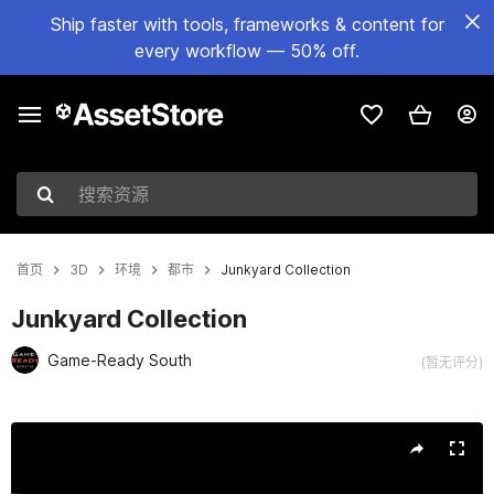
Ship faster with tools, frameworks & content for
every workflow — 50% off.
搜索资源
首页
3D
环境
都市
Junkyard Collection
Junkyard Collection
Game-Ready South
(暂无评分)
当前幻灯片：1 / 43