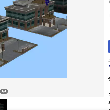
1
/
4