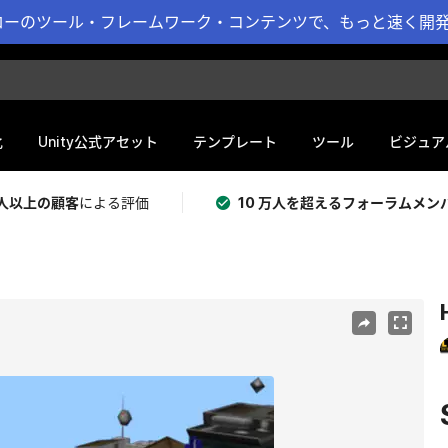
ーのツール・フレームワーク・コンテンツで、もっと速く開発 
化
Unity公式アセット
テンプレート
ツール
ビジュア
 万人以上の顧客
による評価
10 万人を超えるフォーラムメン