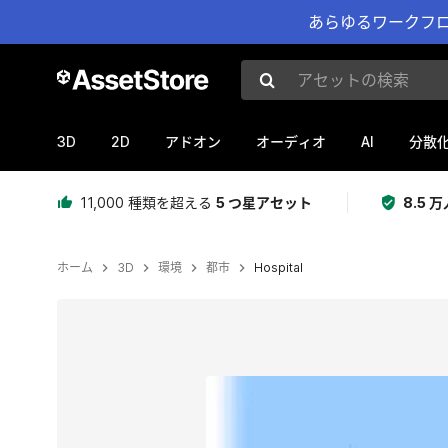
あらゆるワークフロ
アセットの検索
3D
2D
AI
アドオン
オーディオ
分散
11,000 種類を超える
5 つ星アセット
8.5
ホーム
3D
環境
都市
Hospital
現在のスライド：1 / 4