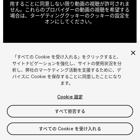
用することに同意しない限り動画の視聴が許可されま
せん。これらのプロバイダーの動画の視聴を希望する
場合は、ターゲティングクッキーのクッキーの設定を
オンにしてください。
クッキーの設定
「すべての Cookie を受け入れる」をクリックすると、
1
/
24
サイトナビゲーションを強化し、サイトの使用状況を分
析し、弊社のマーケティング活動を支援するために、デ
バイスに Cookie を保存することに同意したことになり
ます。
Cookie 設定
すべて拒否する
$69.99
消費税は決済時に計算されます
すべての Cookie を受け入れる
45
views
in the past week