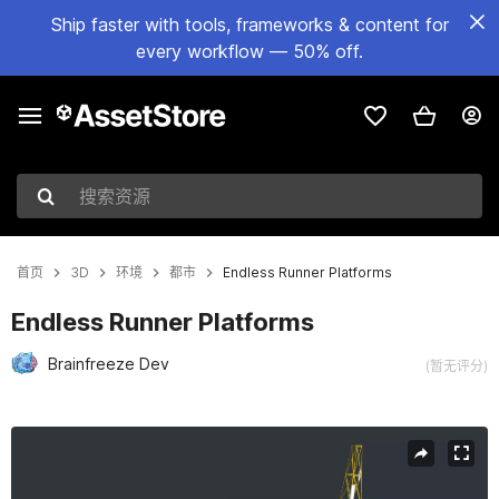
Ship faster with tools, frameworks & content for
every workflow — 50% off.
搜索资源
首页
3D
环境
都市
Endless Runner Platforms
Endless Runner Platforms
Brainfreeze Dev
(暂无评分)
当前幻灯片：1 / 11