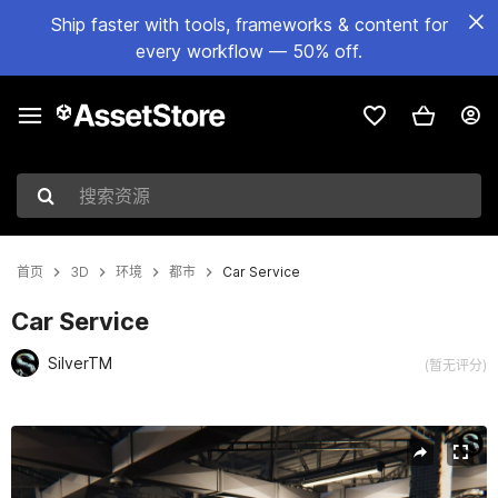
Ship faster with tools, frameworks & content for
every workflow — 50% off.
搜索资源
首页
3D
环境
都市
Car Service
Car Service
SilverTM
(暂无评分)
当前幻灯片：1 / 10