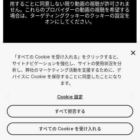
用することに同意しない限り動画の視聴が許可されま
せん。これらのプロバイダーの動画の視聴を希望する
場合は、ターゲティングクッキーのクッキーの設定を
オンにしてください。
クッキーの設定
「すべての Cookie を受け入れる」をクリックすると、
1
/
26
サイトナビゲーションを強化し、サイトの使用状況を分
析し、弊社のマーケティング活動を支援するために、デ
バイスに Cookie を保存することに同意したことになり
ます。
Cookie 設定
すべて拒否する
$99.99
消費税は決済時に計算されます
すべての Cookie を受け入れる
38
views
in the past week