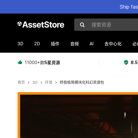
Ship fa
搜索资源
3D
2D
AI
插件
音频
去中心化
必
11000+款
5星资源
8.
首页
3D
环境
终极极简模块化科幻资源包
当前幻灯片：1 / 13