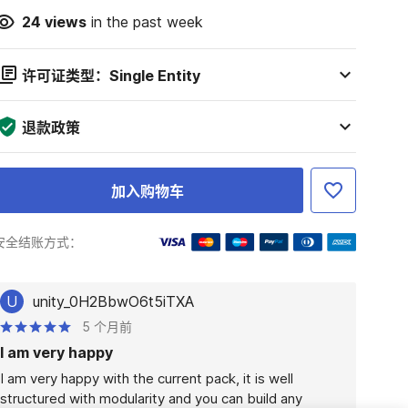
24
views
in the past week
许可证类型：Single Entity
退款政策
加入购物车
安全结账方式：
U
unity_0H2BbwO6t5iTXA
5 个月前
I am very happy
I am very happy with the current pack, it is well 
structured with modularity and you can build any 