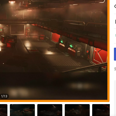
1
/
13