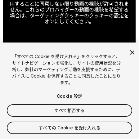
用することに同意しない限り動画の視聴が許可されま
せん。これらのプロバイダーの動画の視聴を希望する
場合は、ターゲティングクッキーのクッキーの設定を
オンにしてください。
クッキーの設定
「すべての Cookie を受け入れる」をクリックすると、
1
/
21
サイトナビゲーションを強化し、サイトの使用状況を分
析し、弊社のマーケティング活動を支援するために、デ
バイスに Cookie を保存することに同意したことになり
ます。
Cookie 設定
すべて拒否する
$24
消費税は決済時に計算されます
すべての Cookie を受け入れる
165
views
in the past week